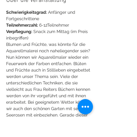
Über die Veranstaltung
Schwierigkeitsgrad:
 Anfänger und 
Fortgeschrittene
Teilnehmerzahl:
 6-12Teilnehmer
Verpflegung:
 Snack zum Mittag (im Preis 
inbegriffen)
Blumen und Früchte, was könnte für die 
Aquarellmalerei noch naheliegender sein? 
Nun können wir Aquarellmaler wieder ein 
Feuerwerk der Farben entfachen. Blüten 
und Früchte auch in Stillleben eingebettet 
werden unser Thema sein. Viele der 
unterschiedlichen Techniken, die sie 
vielleicht aus Frau Reiters Büchern kennen 
werden von ihr vorgeführt und mit ihnen 
erarbeitet. Bei geeignetem Wetter können 
wir auch den schönen Garten mit seinen 
Seerosen mit einbeziehen. Gerade dieser 
Kurs ist auch für Teilnehmer geeignet die 
noch nicht zu den langjährigen 
Aquarellmalern, innen gehören.