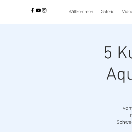
Willkommen
Galerie
Vide
5 K
Aqu
vom 
r
Schwer