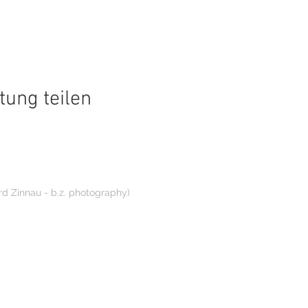
tung teilen
rd Zinnau - b.z. photography)