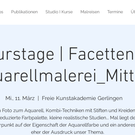
os
Publikationen
Studio I Kurse
Malreisen
Termine
Ü
urstage | Facetten
arellmalerei_Mit
Mi., 11. März
  |  
Freie Kunstakademie Gerlingen
Foto zum Aquarell, Kombi-Techniken mit Stiften und Kreiden
eduzierte Farbpalette, kleine realistische Studien... Mal liegt d
punkt auf der Eigenschaft der Aquarellfarbe und ein anderes 
eher der Ausdruck unser Thema.