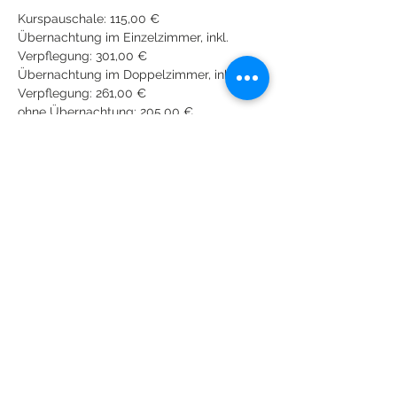
Kurspauschale: 115,00 € 

Übernachtung im Einzelzimmer, inkl. 
Verpflegung: 301,00 € 

Übernachtung im Doppelzimmer, inkl. 
Verpflegung: 261,00 € 

ohne Übernachtung: 205,00 € 

ca. 10,-€ Materialkosten
Diese Veranstaltung teilen
© 2018 Monika Reiter (Fotos: © Bernhard
Zinnau - b.z. photography)
Impressum / Datenschutz