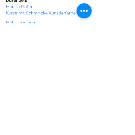
Dozent(en)
Monika Reiter
Kurse mit Schmincke Künstlerfarben
Mehr anzeigen
Diese Veranstaltung teilen
© 2018 Monika Reiter (Fotos: © Bernhard
Zinnau - b.z. photography)
Impressum / Datenschutz