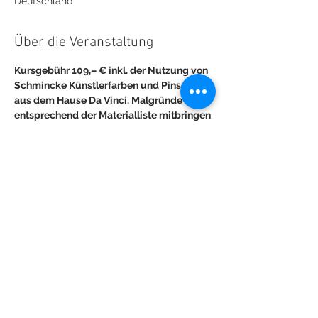
Deutschland
Über die Veranstaltung
Kursgebühr 109,– € inkl. der Nutzung von 
Schmincke Künstlerfarben und Pinseln 
aus dem Hause Da Vinci. Malgründe bitte 
entsprechend der Materialliste mitbringen 
oder nach Empfehlung bei boesner vor Ort 
erwerben. Maximal 9 Teilnehmer.
Diese Veranstaltung teilen
© 2018 Monika Reiter (Fotos: © Bernhard