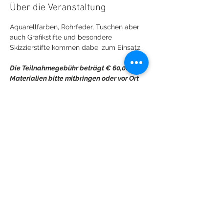
Über die Veranstaltung
Aquarellfarben, Rohrfeder, Tuschen aber 
auch Grafikstifte und besondere  
Die Teilnahmegebühr beträgt € 60,00. 
Materialien bitte mitbringen oder vor Ort 
kaufen.
Nähere Informationen entnehmen 
Sie bitte der
Materialliste
Diese Veranstaltung teilen
© 2018 Monika Reiter (Fotos: © Bernhard