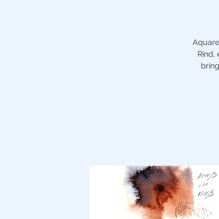
Aquarel
Rind, 
brin