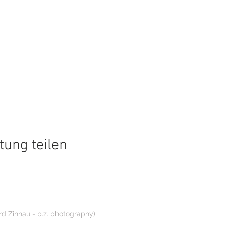
tung teilen
rd Zinnau - b.z. photography)