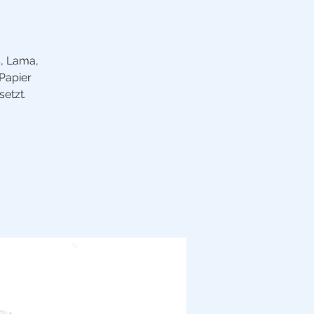
s, Lama,
 Papier
etzt.