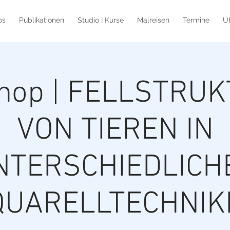
os
Publikationen
Studio I Kurse
Malreisen
Termine
Ü
hop | FELLSTRU
VON TIEREN IN
NTERSCHIEDLICH
QUARELLTECHNIK