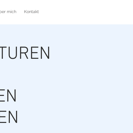
Monika
ber mich
Kontakt
Reiter
KTUREN
EN
EN